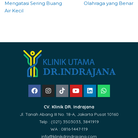
Mengatasi Sering Buang
Olahraga yang Benar
Air Kecil
CV. Klinik DR. Indrajana
Jl. Tanah Abang III No. 18-A, Jakarta Pusat 10160
Telp : (021) 3503033, 3841919
WA : 0816-1447-119
info@klinikdrindrajana.com