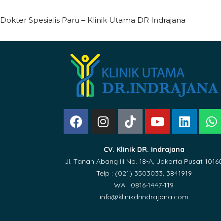
Dokter Spesialis Paru – Klinik Utama DR Indrajana
CV. Klinik DR. Indrajana
Jl. Tanah Abang III No. 18-A, Jakarta Pusat 1016
Telp : (021) 3503033, 3841919
WA : 0816-1447-119
info@klinikdrindrajana.com