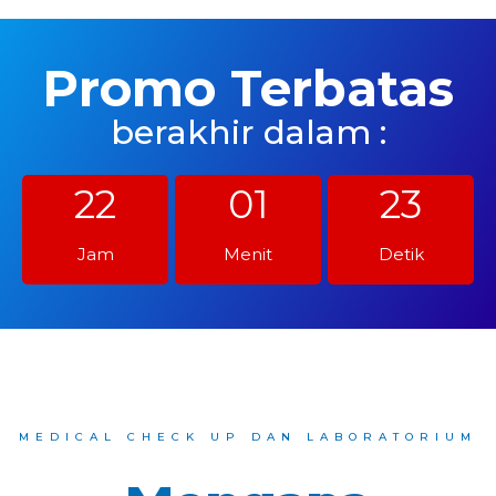
Promo Terbatas
berakhir dalam :
22
01
22
Jam
Menit
Detik
MEDICAL CHECK UP DAN LABORATORIUM