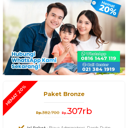
Paket Bronze
307rb
382.700
Rp.
Rp.
Isi Paket
: Biaya Administrasi, Darah Rutin,