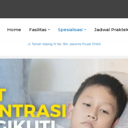
Home
Fasilitas
Spesialisasi
Jadwal Prakte
Jl. Tanah Abang III No. 18A Jakarta Pusat 10160