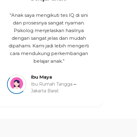
“Anak saya mengikuti tes IQ di sini
“Tes
dan prosesnya sangat nyaman.
mema
Psikolog menjelaskan hasilnya
Penj
dengan sangat jelas dan mudah
namu
dipahami. Kami jadi lebih mengerti
kam
cara mendukung perkembangan
belajar anak.”
Ibu Maya
Ibu Rumah Tangga
Jakarta Barat