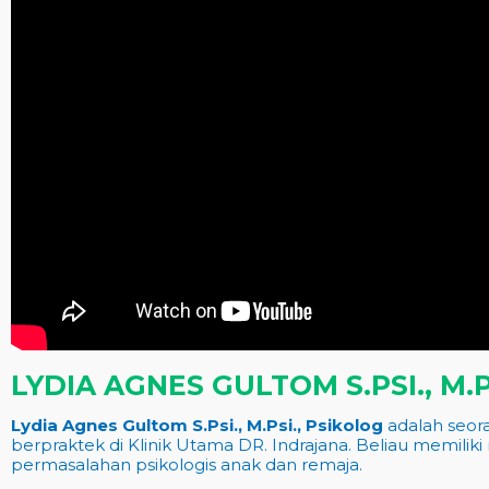
LYDIA AGNES GULTOM S.PSI., M.P
Lydia Agnes Gultom S.Psi., M.Psi., Psikolog
adalah seor
berpraktek di Klinik Utama DR. Indrajana. Beliau memilik
permasalahan psikologis anak dan remaja.