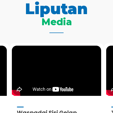
Liputan
Media
Waspadai Sisi Gelap