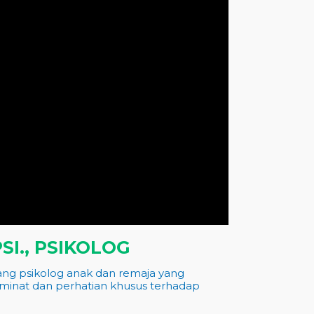
SI., PSIKOLOG
ang psikolog anak dan remaja yang
i minat dan perhatian khusus terhadap