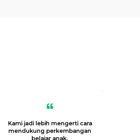
Kami jadi lebih mengerti cara
Tes
mendukung perkembangan
k
belajar anak.