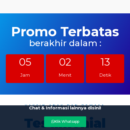
Promo Terbatas
berakhir dalam :
05
02
11
Jam
Menit
Detik
VAKSIN ANAK DAN DEWASA
Chat & Informasi lainnya disini!
Testimonial
Klik Whatsapp