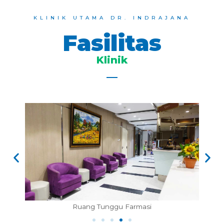
KLINIK UTAMA DR. INDRAJANA
Fasilitas
Klinik
g Tunggu Farmasi
Kamar Rawat In