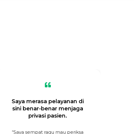
Saya merasa pelayanan di
Do
sini benar-benar menjaga
dan
privasi pasien.
p
“Saya sempat ragu mau periksa