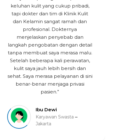
“Say
keluhan kulit yang cukup pribadi,
jamu
tapi dokter dan tim di Klinik Kulit
san
dan Kelamin sangat ramah dan
tena
profesional. Dokternya
menjelaskan penyebab dan
pen
langkah pengobatan dengan detail
tanpa membuat saya merasa malu.
ke
Setelah beberapa kali perawatan,
mi
kulit saya jauh lebih bersih dan
ber
sehat. Saya merasa pelayanan di sini
ram
benar-benar menjaga privasi
say
pasien.”
Ibu Dewi
Karyawan Swasta
Jakarta