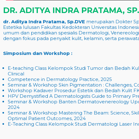
DR. ADITYA INDRA PRATAMA, SP
dr. Aditya Indra Pratama, Sp.DVE
merupakan Dokter Spes
Estetika lulusan Fakultas Kedokteran Universitas Indones
umum dan pendidikan spesialis Dermatologi, Venereologi, 
dengan fokus pada penyakit kulit, kelamin, serta perawata
Simposium dan Workshop :
E-teaching Class Kelompok Studi Tumor dan Bedah Kul
Clinical
Competence in Dermatology Practice
, 2025
Seminar & Workshop
Skin Pigmentation : Challenges, C
Workshop Kadaver Prosedur Estetik dan Bedah Kulit F
HPV Demystified A Dermatologists Guide to Primary Pr
Seminar & Workshop
Banten Dermatovenereology Upda
2024
Seminar & Workshop
Mastering The Beam: Science, Skil
Optimal Patient
Outcomes
, 2024
E-Teaching Class
Kelompok Studi Dermatologi Laser In