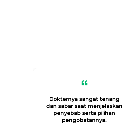
 di
Dokternya sangat tenang
aga
dan sabar saat menjelaskan
penyebab serta pilihan
pengobatannya.
iksa