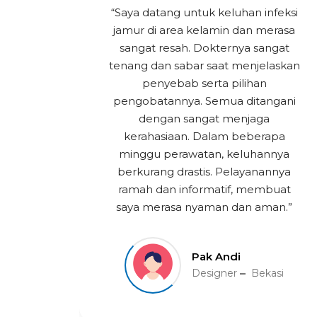
“Saya datang untuk keluhan infeksi
badi,
jamur di area kelamin dan merasa
Kulit
sangat resah. Dokternya sangat
dan
tenang dan sabar saat menjelaskan
penyebab serta pilihan
an
pengobatannya. Semua ditangani
etail
dengan sangat menjaga
malu.
kerahasiaan. Dalam beberapa
atan,
minggu perawatan, keluhannya
dan
berkurang drastis. Pelayanannya
i sini
ramah dan informatif, membuat
si
saya merasa nyaman dan aman.”
Pak Andi
Designer
Bekasi