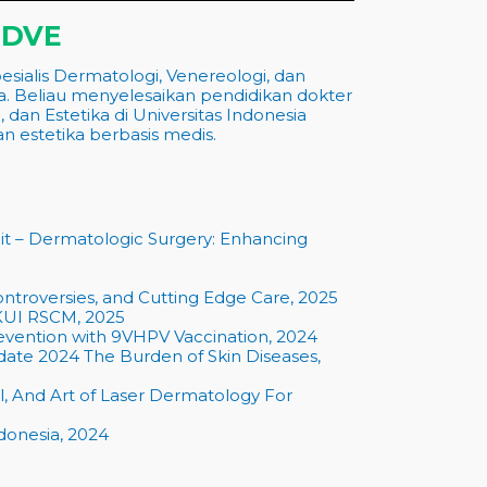
.DVE
ialis Dermatologi, Venereologi, dan
ia. Beliau menyelesaikan pendidikan dokter
dan Estetika di Universitas Indonesia
n estetika berbasis medis.
it –
Dermatologic Surgery: Enhancing
ontroversies, and Cutting Edge Care
, 2025
KUI RSCM, 2025
evention with 9VHPV Vaccination,
2024
te 2024 The Burden of Skin Diseases,
l, And Art of Laser Dermatology For
donesia, 2024