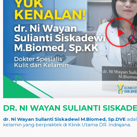
DR. NI WAYAN SULIANTI SISKAD
dr. Ni Wayan Sulianti Siskadewi M.Biomed, Sp.DVE
adal
kelamin yang berpraktek di Klinik Utama DR. Indrajana.