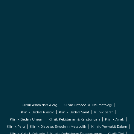
Klinik Asma dan Alergi
Klinik Ortopedi & Traumatologi
Klinik Bedah Plastik
Klinik Bedah Saraf
Klinik Saraf
Klinik Bedah Umum
Klinik Kebidanan & Kandungan
Klinik Anak
Klinik Paru
Klinik Diabetes Endokrin Metabolik
Klinik Penyakit Dalam
Klinik Kulit & Kelamin
Klinik Kedokteran Penerbangan
Klinik Gigi