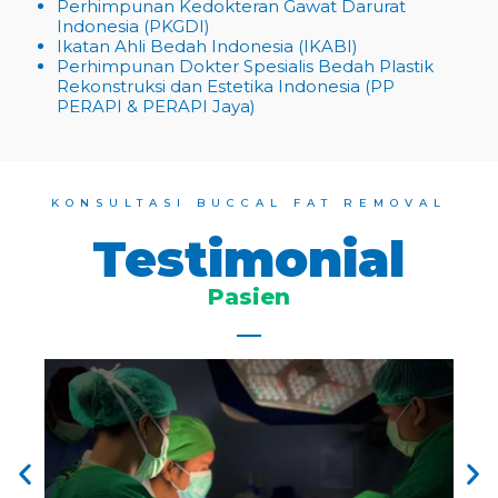
Perhimpunan Kedokteran Gawat Darurat
Indonesia (PKGDI)
Ikatan Ahli Bedah Indonesia (IKABI)
Perhimpunan Dokter Spesialis Bedah Plastik
Rekonstruksi dan Estetika Indonesia (PP
PERAPI & PERAPI Jaya)
KONSULTASI BUCCAL FAT REMOVAL
Testimonial
Pasien