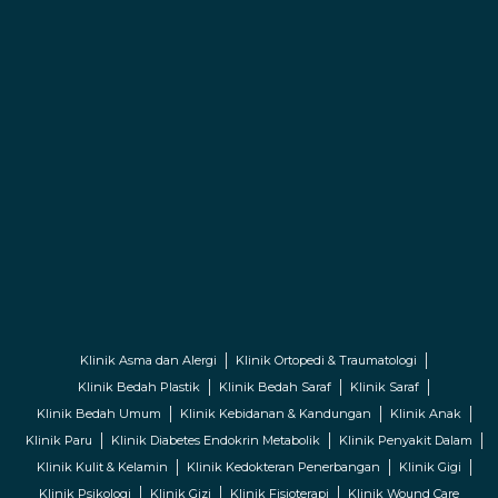
Klinik Asma dan Alergi
Klinik Ortopedi & Traumatologi
Klinik Bedah Plastik
Klinik Bedah Saraf
Klinik Saraf
Klinik Bedah Umum
Klinik Kebidanan & Kandungan
Klinik Anak
Klinik Paru
Klinik Diabetes Endokrin Metabolik
Klinik Penyakit Dalam
Klinik Kulit & Kelamin
Klinik Kedokteran Penerbangan
Klinik Gigi
Klinik Psikologi
Klinik Gizi
Klinik Fisioterapi
Klinik Wound Care