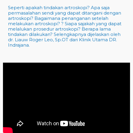
Seperti apakah tindakan artroskopi? Apa saja
permasalahan sendi yang dapat ditangani dengan
artroskopi? Bagaimana penanganan setelah
melakukan artroskopi? ? Siapa sajakah yang dapat
melalukan prosedur artroskopi? Berapa lama
tindakan dilakukan? Selengkapnya dijelaskan oleh
dr. Liauw Roger Leo, Sp.OT dari Klinik Utama DR.
Indrajana.