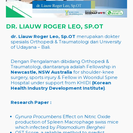
DR. LIAUW ROGER LEO, SP.OT
dr. Liauw Roger Leo, Sp.OT
merupakan dokter
spesialis Orthopedi & Traumatologi dari University
of Udayana – Bali.
Dengan Pengalaman dibidang Orthopedi &
Traumatologi, diantaranya adalah Fellowship in
Newcastle, NSW Australia
for shoulder-knee
surgery, sports injury & Fellow in Wooridul Spine
Hospital under support from KHIDI
(Korean
Health Industry Development Institute)
.
Research Paper :
Gynura Procumbens
Effect on Nitric Oxide
production of Spleen Macrophage swiss mice
which infected by
Plasmodium Bergheii
OST Score, a reliable method to predict