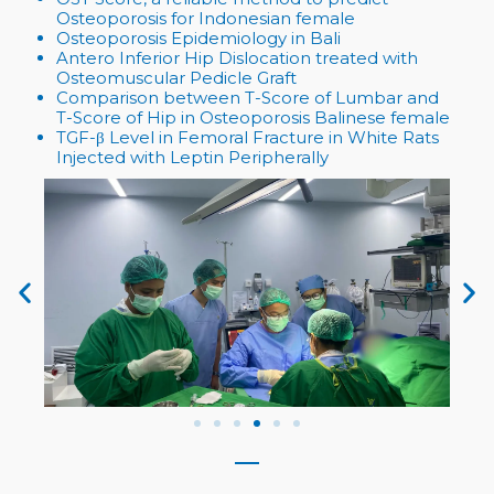
Osteoporosis for Indonesian female
Osteoporosis Epidemiology in Bali
Antero Inferior Hip Dislocation treated with
Osteomuscular Pedicle Graft
Comparison between T-Score of Lumbar and
T-Score of Hip in Osteoporosis Balinese female
TGF-β Level in Femoral Fracture in White Rats
Injected with Leptin Peripherally