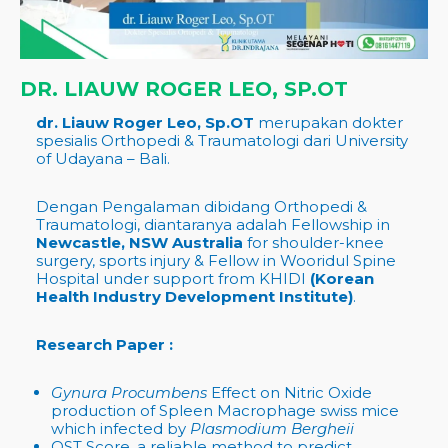
DR. LIAUW ROGER LEO, SP.OT
dr. Liauw Roger Leo, Sp.OT
merupakan dokter
spesialis Orthopedi & Traumatologi dari University
of Udayana – Bali.
Dengan Pengalaman dibidang Orthopedi &
Traumatologi, diantaranya adalah Fellowship in
Newcastle, NSW Australia
for shoulder-knee
surgery, sports injury & Fellow in Wooridul Spine
Hospital under support from KHIDI
(Korean
Health Industry Development Institute)
.
Research Paper :
Gynura Procumbens
Effect on Nitric Oxide
production of Spleen Macrophage swiss mice
which infected by
Plasmodium Bergheii
OST Score, a reliable method to predict