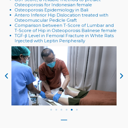
Osteoporosis for Indonesian female
Osteoporosis Epidemiology in Bali
Antero Inferior Hip Dislocation treated with
Osteomuscular Pedicle Graft
Comparison between T-Score of Lumbar and
T-Score of Hip in Osteoporosis Balinese female
TGF-β Level in Femoral Fracture in White Rats
Injected with Leptin Peripherally