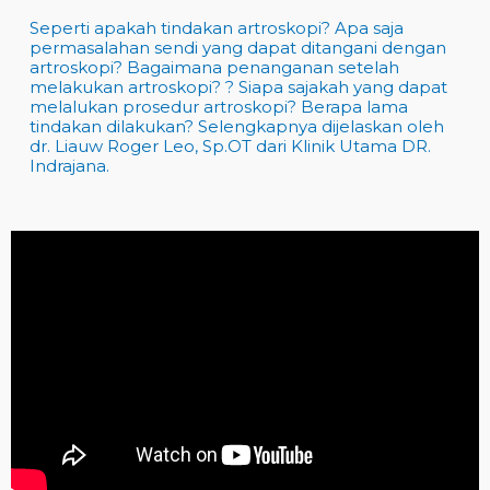
Seperti apakah tindakan artroskopi? Apa saja
permasalahan sendi yang dapat ditangani dengan
artroskopi? Bagaimana penanganan setelah
melakukan artroskopi? ? Siapa sajakah yang dapat
melalukan prosedur artroskopi? Berapa lama
tindakan dilakukan? Selengkapnya dijelaskan oleh
dr. Liauw Roger Leo, Sp.OT dari Klinik Utama DR.
Indrajana.