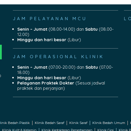
JAM PELAYANAN MCU
L
Senin – Jumat
(08.00-14.00) dan
Sabtu
(08.00-
12.00)
Minggu dan hari besar
(Libur)
JAM OPERASIONAL KLINIK
Senin – Jumat
(07.00-20.00) dan
Sabtu
(07.00-
18.00)
0
Minggu dan hari besar
(Libur)
Pelayanan Praktek Dokter
(Sesuai jadwal
praktek dan perjanjian)
linik Bedah Plastik
Klinik Bedah Saraf
Klinik Saraf
Klinik Bedah Umum
Klinik Kulit & Kelamin
Klinik Kedokteran Penerbangan
Klinik Gigi
Klinik P