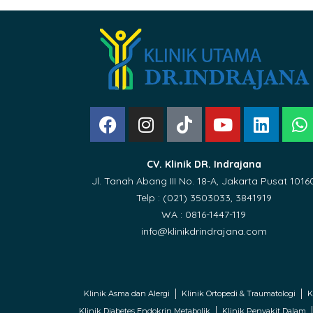
CV. Klinik DR. Indrajana
Jl. Tanah Abang III No. 18-A, Jakarta Pusat 1016
Telp : (021) 3503033, 3841919
WA : 0816-1447-119
info@klinikdrindrajana.com
Klinik Asma dan Alergi
Klinik Ortopedi & Traumatologi
K
Klinik Diabetes Endokrin Metabolik
Klinik Penyakit Dalam