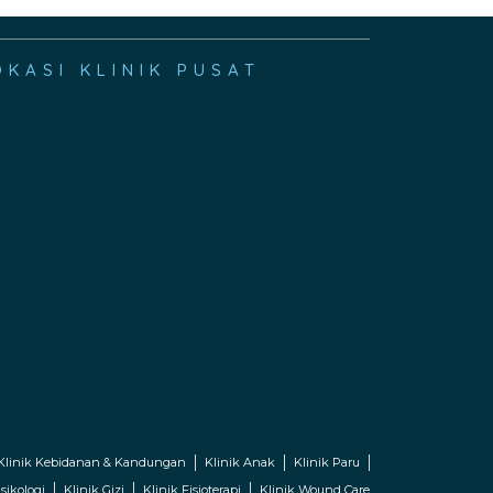
OKASI KLINIK PUSAT
Klinik Kebidanan & Kandungan
Klinik Anak
Klinik Paru
sikologi
Klinik Gizi
Klinik Fisioterapi
Klinik Wound Care