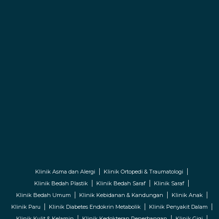
Klinik Asma dan Alergi
Klinik Ortopedi & Traumatologi
Klinik Bedah Plastik
Klinik Bedah Saraf
Klinik Saraf
Klinik Bedah Umum
Klinik Kebidanan & Kandungan
Klinik Anak
Klinik Paru
Klinik Diabetes Endokrin Metabolik
Klinik Penyakit Dalam
Klinik Kulit & Kelamin
Klinik Kedokteran Penerbangan
Klinik Gigi