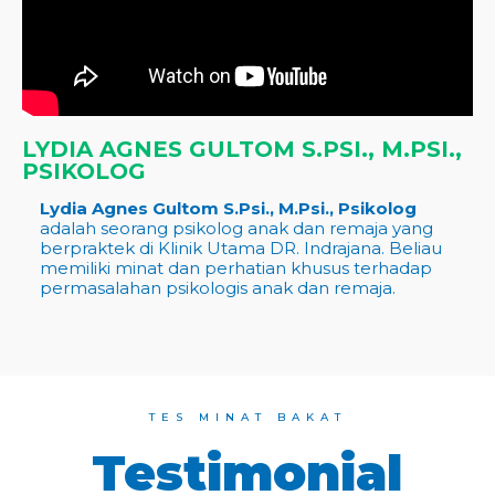
LYDIA AGNES GULTOM S.PSI., M.PSI.,
PSIKOLOG
Lydia Agnes Gultom S.Psi., M.Psi., Psikolog
adalah seorang psikolog anak dan remaja yang
berpraktek di Klinik Utama DR. Indrajana. Beliau
memiliki minat dan perhatian khusus terhadap
permasalahan psikologis anak dan remaja.
TES MINAT BAKAT
Testimonial