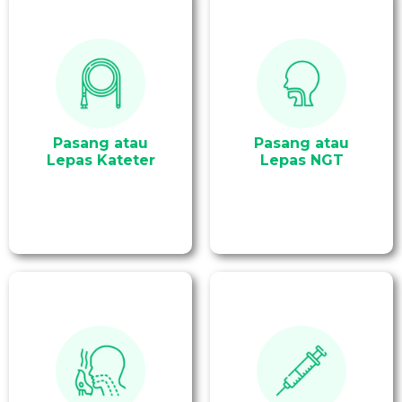
Tindakan pemasangan
Memberikan asupan
selang berbahan plastik
makanan dan
atau karet melalui
minuman melalui
uretra hingga mencapai
selang sonde atau NGT.
kandung kemih.
Pasang atau
Pasang atau
Lepas Kateter
Lepas NGT
Terapi pemberian obat
Tindakan pemberian
dengan metode inhalasi
obat melalui suntikan
menggunakan alat
langsung ke pembuluh
yang mengubah cairan
darah vena, seperti pada