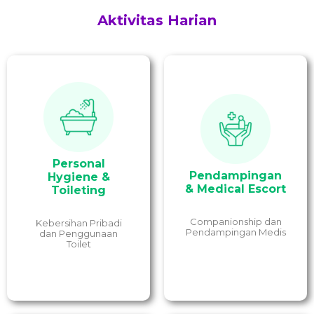
Aktivitas Harian
Memberikan
Tindakan untuk
pendampingan serta
memelihara kebersihan
dukungan emosional
Personal
dan kesehatan seseorang
kepada pasien, sekaligus
meliputi kebersihan
menemani pasien
Pendampingan
Hygiene &
kulit, kuku, rambut,
apabila hendak
mulut dan gigi, hingga
& Medical Escort
menjalani perawatan ke
Toileting
berkemih dan defekasi.
klinik atau RS.
Companionship dan
Kebersihan Pribadi
Pendampingan Medis
dan Penggunaan
Toilet