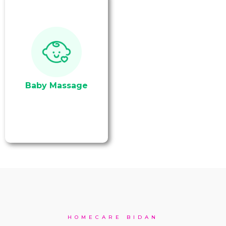
Serangkaian pijat refleksi
bagi bayi, pijat
kembung bagi bayi,
hingga baby gym, yang
dilakukan dengan teknik
yang aman dan
nyaman untuk si kecil.
Baby Massage
HOMECARE BIDAN