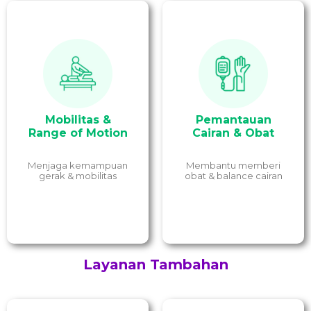
Membantu pasien
Memindahkan pasien ke
mengonsumsi obat
tempat lain dengan alat
sesuai dosis dan anjuran
bantu pemindahan
dokter serta menjaga
pasien hingga latihan
Mobilitas &
Pemantauan
keseimbangan cairan
menggerakkan anggota
tubuh antara asupan
Range of Motion
Cairan & Obat
tubuh.
dan pengeluarannya.
Menjaga kemampuan
Membantu memberi
gerak & mobilitas
obat & balance cairan
Layanan Tambahan