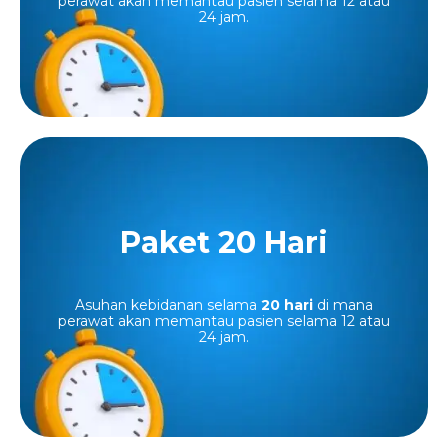
perawat akan memantau pasien selama 12 atau
24 jam.
Paket 20 Hari
Paket 20 Hari
Paket Midwife Loving Care untuk 20 hari, mulai
Asuhan kebidanan selama
20 hari
Rp12.210.000
di mana
dari
perawat akan memantau pasien selama 12 atau
24 jam.