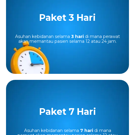
Paket 3 Hari
Paket 3 Hari
Paket Midwife Loving Care untuk 3 hari, mulai
Rp1.998.000
dari
Asuhan kebidanan selama
3 hari
di mana perawat
akan memantau pasien selama 12 atau 24 jam.
Paket 7 Hari
Paket 7 Hari
Paket Midwife Loving Care untuk 7 hari, mulai
Asuhan kebidanan selama
7 hari
Rp4.403.000
di mana
dari