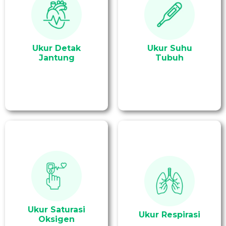
Tindakan mengukur
Tindakan mengukur
detak jantung pasien
suhu tubuh pasien.
Ukur Detak
Ukur Suhu
Jantung
Tubuh
Mengecek saturasi
Mengukur jumlah
oksigen adalah dengan
frekuensi pernafasan.
menggunakan oximeter
Ukur Saturasi
Ukur Respirasi
Oksigen