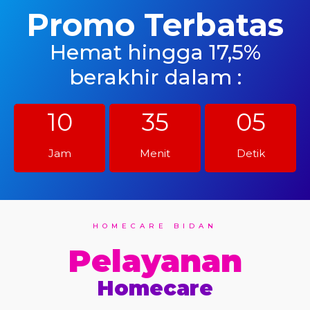
Promo Terbatas
Hemat hingga 17,5%
berakhir dalam :
10
35
04
Jam
Menit
Detik
HOMECARE BIDAN
Pelayanan
Homecare