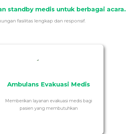
n standby medis untuk berbagai acara.
ungan fasilitas lengkap dan responsif.
Layanan evakuasi medis responsif untuk membantu
Ambulans Evakuasi Medis
penanganan dan pemindahan pasien dalam kondisi
tertentu dengan dukungan ambulans dan peralatan
medis yang memadai.
Memberikan layanan evakuasi medis bagi
pasien yang membutuhkan