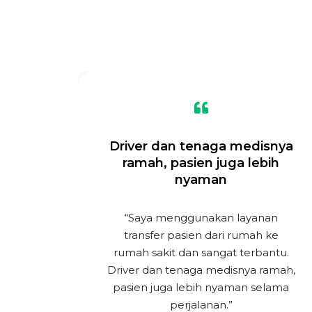
n
Driver dan tenaga medisnya
ramah, pasien juga lebih
nyaman
an
“Saya menggunakan layanan
ara
transfer pasien dari rumah ke
n
rumah sakit dan sangat terbantu.
onal.
Driver dan tenaga medisnya ramah,
rsih,
pasien juga lebih nyaman selama
at.”
perjalanan.”