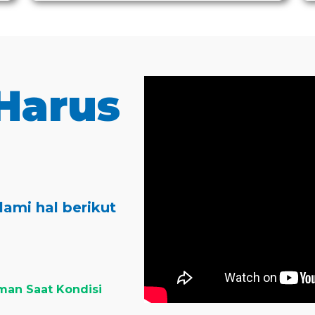
Harus
ami hal berikut
an Saat Kondisi