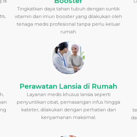
Booster
 di
L
Tingkatkan daya tahan tubuh dengan suntik
is,
vitamin dan imun booster yang dilakukan oleh
tenaga medis profesional tanpa perlu keluar
rumah.
Perawatan Lansia di Rumah
h,
Layanan medis khusus lansia seperti
anan
penyuntikan obat, pemasangan infus hingga
ang
kateter, dilakukan dengan perhatian dan
t
kenyamanan maksimal.
da