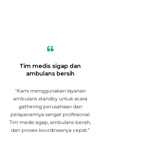
Tim medis sigap dan
Dri
ambulans bersih
r
“Kami menggunakan layanan
“
ambulans standby untuk acara
tr
gathering perusahaan dan
rum
pelayanannya sangat profesional.
Driv
Tim medis sigap, ambulans bersih,
pas
dan proses koordinasinya cepat.”