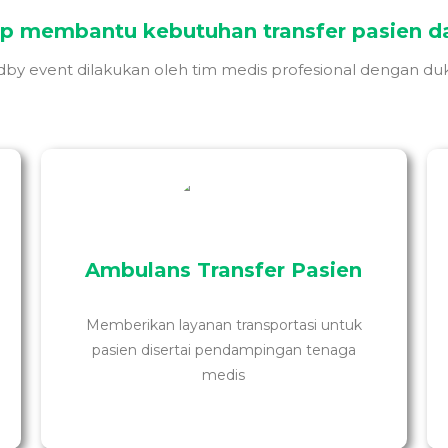
ap membantu kebutuhan transfer pasien da
ndby event dilakukan oleh tim medis profesional dengan duk
Ambulans Transfer Pasien
Layanan transportasi medis untuk membantu
proses perpindahan pasien dengan lebih aman,
nyaman, dan didampingi oleh tenaga medis
berpengalaman selama perjalanan.
Memberikan layanan transportasi untuk
pasien disertai pendampingan tenaga
medis