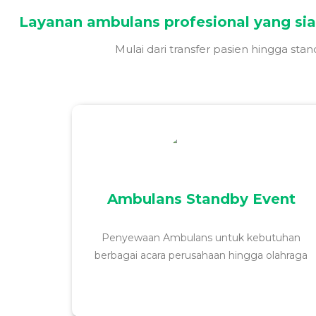
Layanan ambulans profesional yang si
Mulai dari transfer pasien hingga sta
Layanan penyewaan ambulans lengkap dengan
tenaga medis profesional untuk mendukung
Ambulans Standby Event
keamanan dan kesiapan medis dalam berbagai
acara perusahaan, olahraga, konser, hingga
kegiatan besar lainnya.
Penyewaan Ambulans untuk kebutuhan
berbagai acara perusahaan hingga olahraga