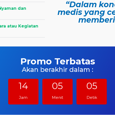
“Dalam kond
 Nyaman dan
medis yang c
memberi
ra atau Kegiatan
Promo Terbatas
Akan berakhir dalam :
14
05
04
Jam
Menit
Detik