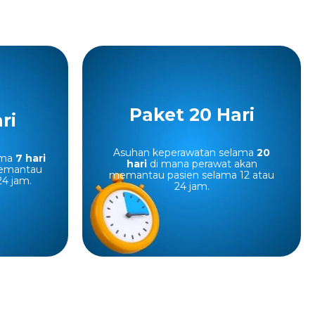
Paket 20 Hari
 7 Hari
Paket 20 Hari
ri
t untuk 7
Paket Nurse Assist untuk 20
Asuhan keperawatan selama
20
ama
7 hari
hari
di mana perawat akan
ulai dari
Rp12.210.000
hari, mulai dari
memantau
memantau pasien selama 12 atau
24 jam.
24 jam.