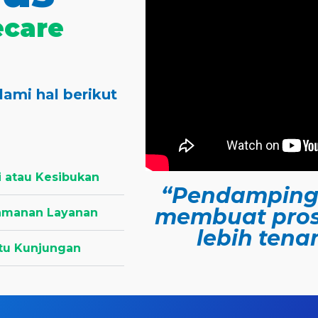
care
ami hal berikut
i atau Kesibukan
“Pendampinga
membuat pros
eamanan Layanan
lebih ten
tu Kunjungan