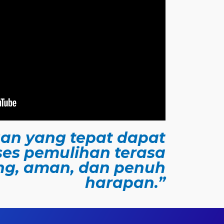
n yang tepat dapat
es pemulihan terasa
ang, aman, dan penuh
harapan.”