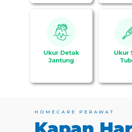
Tindakan mengukur
Tindakan men
detak jantung pasien
tubuh pa
Ukur Detak
Ukur 
Jantung
Tub
HOMECARE PERAWAT
Kapan Ha