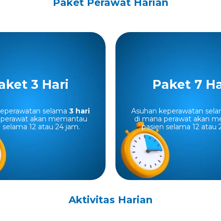
Paket Perawat Harian
Paket 3 Hari
Paket
aket 3 Hari
Paket 7 Ha
et Nurse Assist untuk 3
Paket Nurse Assis
keperawatan selama
3 hari
Asuhan keperawatan sel
998.000
hari, mulai dari
Rp4.403.000
hari, m
 perawat akan memantau
di mana perawat akan 
 selama 12 atau 24 jam.
pasien selama 12 atau 
Aktivitas Harian