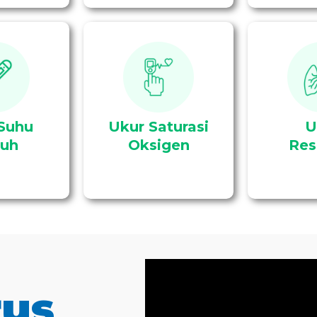
Mengecek saturasi
gukur suhu
Mengu
oksigen adalah dengan
sien.
frekuens
menggunakan oximeter
Suhu
Ukur Saturasi
U
uh
Oksigen
Res
rus