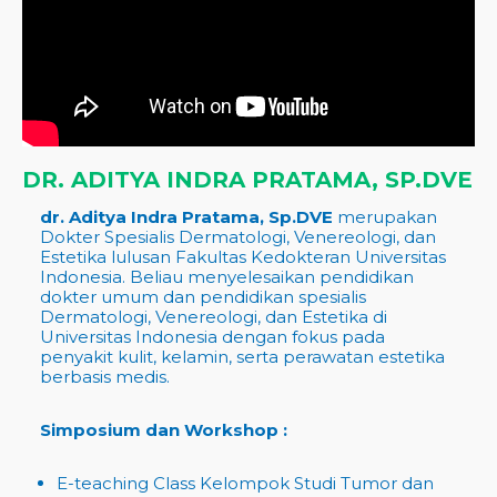
DR. ADITYA INDRA PRATAMA, SP.DVE
dr. Aditya Indra Pratama, Sp.DVE
merupakan
Dokter Spesialis Dermatologi, Venereologi, dan
Estetika lulusan Fakultas Kedokteran Universitas
Indonesia. Beliau menyelesaikan pendidikan
dokter umum dan pendidikan spesialis
Dermatologi, Venereologi, dan Estetika di
Universitas Indonesia dengan fokus pada
penyakit kulit, kelamin, serta perawatan estetika
berbasis medis.
Simposium dan Workshop :
E-teaching Class Kelompok Studi Tumor dan