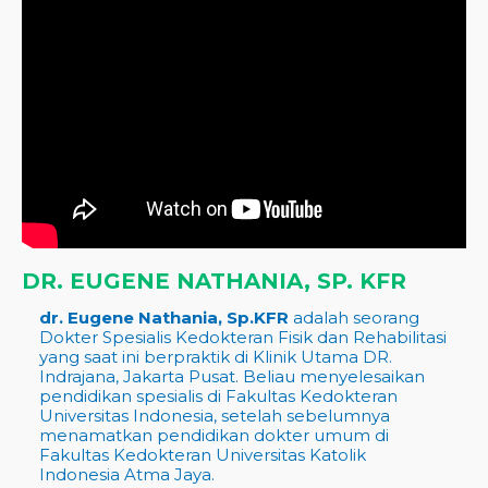
DR. EUGENE NATHANIA, SP. KFR
dr. Eugene Nathania, Sp.KFR
adalah seorang
Dokter Spesialis Kedokteran Fisik dan Rehabilitasi
yang saat ini berpraktik di Klinik Utama DR.
Indrajana, Jakarta Pusat. Beliau menyelesaikan
pendidikan spesialis di Fakultas Kedokteran
Universitas Indonesia, setelah sebelumnya
menamatkan pendidikan dokter umum di
Fakultas Kedokteran Universitas Katolik
Indonesia Atma Jaya.