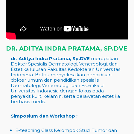
DR. ADITYA INDRA PRATAMA, SP.DVE
dr. Aditya Indra Pratama, Sp.DVE
merupakan
Dokter Spesialis Dermatologi, Venereologi, dan
Estetika lulusan Fakultas Kedokteran Universitas
Indonesia. Beliau menyelesaikan pendidikan
dokter umum dan pendidikan spesialis
Dermatologi, Venereologi, dan Estetika di
Universitas Indonesia dengan fokus pada
penyakit kulit, kelamin, serta perawatan estetika
berbasis medis.
Simposium dan Workshop :
E-teaching Class Kelompok Studi Tumor dan