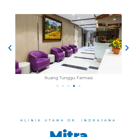
uang Tunggu Farmasi
Kamar Rawat
KLINIK UTAMA DR. INDRAJANA
Mitra