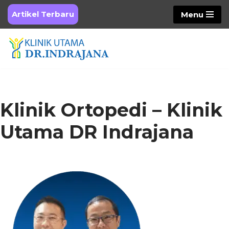
Artikel Terbaru
Menu
Skip
to
content
Klinik Ortopedi – Klinik
Utama DR Indrajana