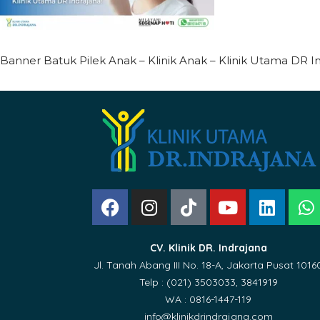
Banner Batuk Pilek Anak – Klinik Anak – Klinik Utama DR I
CV. Klinik DR. Indrajana
Jl. Tanah Abang III No. 18-A, Jakarta Pusat 1016
Telp : (021) 3503033, 3841919
WA : 0816-1447-119
info@klinikdrindrajana.com