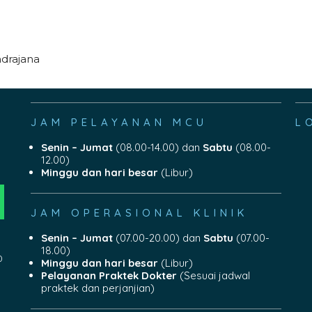
ndrajana
JAM PELAYANAN MCU
L
Senin – Jumat
(08.00-14.00) dan
Sabtu
(08.00-
12.00)
Minggu dan hari besar
(Libur)
JAM OPERASIONAL KLINIK
Senin – Jumat
(07.00-20.00) dan
Sabtu
(07.00-
18.00)
0
Minggu dan hari besar
(Libur)
Pelayanan Praktek Dokter
(Sesuai jadwal
praktek dan perjanjian)