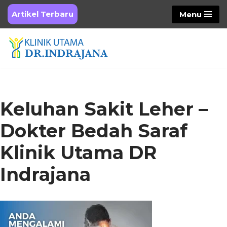
Artikel Terbaru
Menu
Skip
to
content
Keluhan Sakit Leher –
Dokter Bedah Saraf
Klinik Utama DR
Indrajana