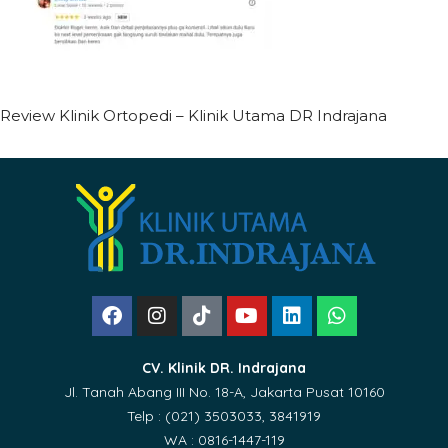
Review Klinik Ortopedi – Klinik Utama DR Indrajana
CV. Klinik DR. Indrajana
Jl. Tanah Abang III No. 18-A, Jakarta Pusat 10160
Telp : (021) 3503033, 3841919
WA : 0816-1447-119