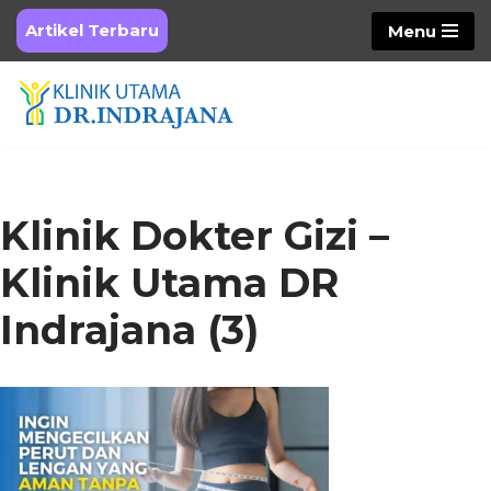
Artikel Terbaru
Menu
Skip
to
content
Klinik Dokter Gizi –
Klinik Utama DR
Indrajana (3)