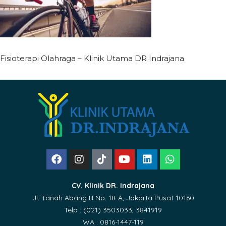
Fisioterapi Olahraga – Klinik Utama DR Indrajana
CV. Klinik DR. Indrajana
Jl. Tanah Abang III No. 18-A, Jakarta Pusat 10160
Telp : (021) 3503033, 3841919
WA : 0816-1447-119