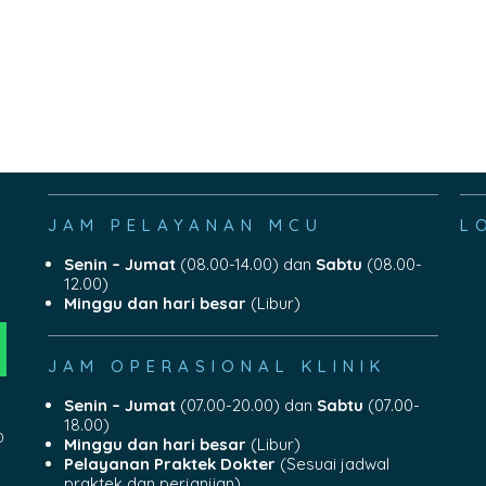
JAM PELAYANAN MCU
L
Senin – Jumat
(08.00-14.00) dan
Sabtu
(08.00-
12.00)
Minggu dan hari besar
(Libur)
JAM OPERASIONAL KLINIK
Senin – Jumat
(07.00-20.00) dan
Sabtu
(07.00-
18.00)
0
Minggu dan hari besar
(Libur)
Pelayanan Praktek Dokter
(Sesuai jadwal
praktek dan perjanjian)