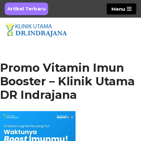
Artikel Terbaru
Menu
Skip
to
content
Promo Vitamin Imun
Booster – Klinik Utama
DR Indrajana