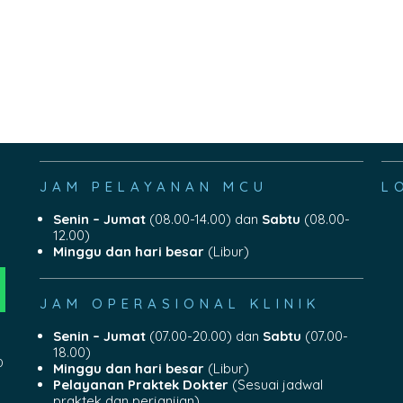
JAM PELAYANAN MCU
L
Senin – Jumat
(08.00-14.00) dan
Sabtu
(08.00-
12.00)
Minggu dan hari besar
(Libur)
JAM OPERASIONAL KLINIK
Senin – Jumat
(07.00-20.00) dan
Sabtu
(07.00-
18.00)
0
Minggu dan hari besar
(Libur)
Pelayanan Praktek Dokter
(Sesuai jadwal
praktek dan perjanjian)