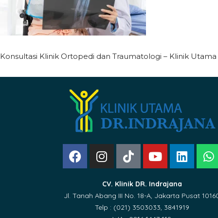
Konsultasi Klinik Ortopedi dan Traumatologi – Klinik Utama
CV. Klinik DR. Indrajana
Jl. Tanah Abang III No. 18-A, Jakarta Pusat 1016
Telp : (021) 3503033, 3841919