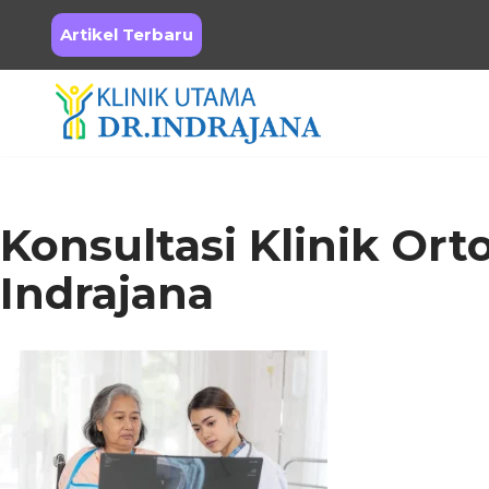
Artikel Terbaru
Skip
to
content
Konsultasi Klinik Or
Indrajana