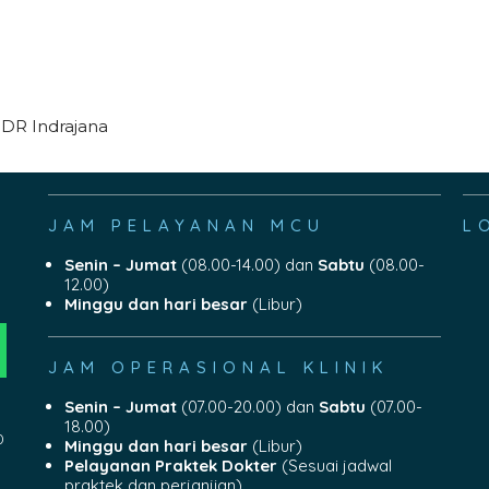
 DR Indrajana
JAM PELAYANAN MCU
L
Senin – Jumat
(08.00-14.00) dan
Sabtu
(08.00-
12.00)
Minggu dan hari besar
(Libur)
JAM OPERASIONAL KLINIK
Senin – Jumat
(07.00-20.00) dan
Sabtu
(07.00-
18.00)
0
Minggu dan hari besar
(Libur)
Pelayanan Praktek Dokter
(Sesuai jadwal
praktek dan perjanjian)