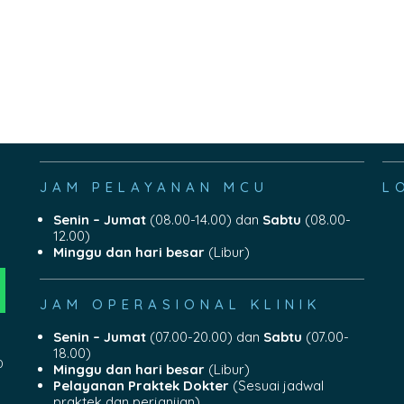
JAM PELAYANAN MCU
L
Senin – Jumat
(08.00-14.00) dan
Sabtu
(08.00-
12.00)
Minggu dan hari besar
(Libur)
JAM OPERASIONAL KLINIK
Senin – Jumat
(07.00-20.00) dan
Sabtu
(07.00-
18.00)
0
Minggu dan hari besar
(Libur)
Pelayanan Praktek Dokter
(Sesuai jadwal
praktek dan perjanjian)