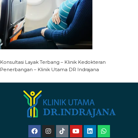
Konsultasi Layak Terbang – Klinik Kedokteran
Penerbangan – Klinik Utama DR Indrajana