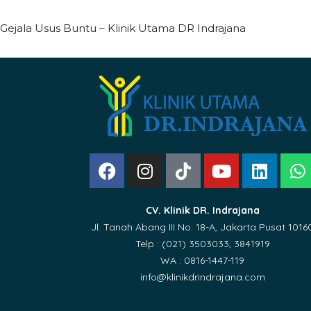
Gejala Usus Buntu – Klinik Utama DR Indrajana
CV. Klinik DR. Indrajana
Jl. Tanah Abang III No. 18-A, Jakarta Pusat 1016
Telp : (021) 3503033, 3841919
WA : 0816-1447-119
info@klinikdrindrajana.com