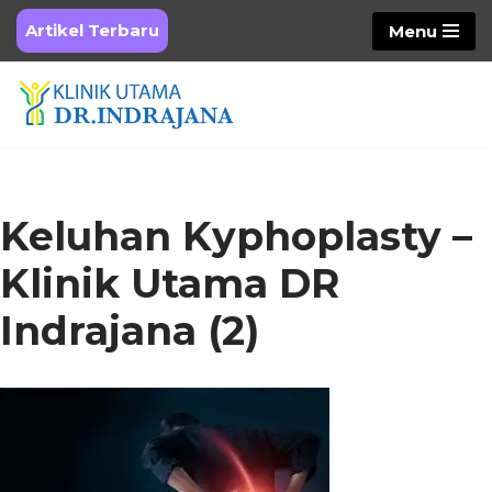
Artikel Terbaru
Menu
Skip
to
content
Keluhan Kyphoplasty –
Klinik Utama DR
Indrajana (2)