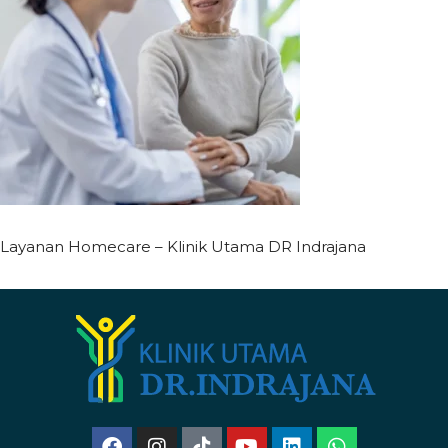
Layanan Homecare – Klinik Utama DR Indrajana