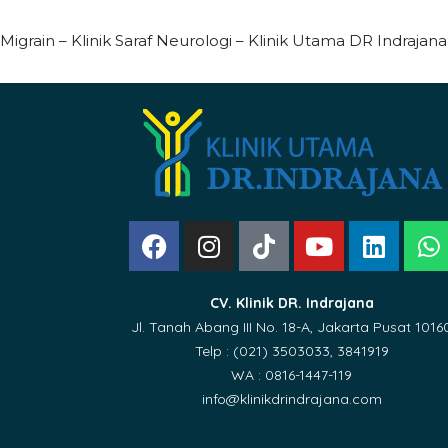
Migrain – Klinik Saraf Neurologi – Klinik Utama DR Indrajana
CV. Klinik DR. Indrajana
Jl. Tanah Abang III No. 18-A, Jakarta Pusat 1016
Telp : (021) 3503033, 3841919
WA : 0816-1447-119
info@klinikdrindrajana.com