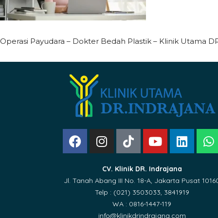
Operasi Payudara – Dokter Bedah Plastik – Klinik Utama DR
CV. Klinik DR. Indrajana
Jl. Tanah Abang III No. 18-A, Jakarta Pusat 1016
Telp : (021) 3503033, 3841919
WA : 0816-1447-119
info@klinikdrindrajana.com