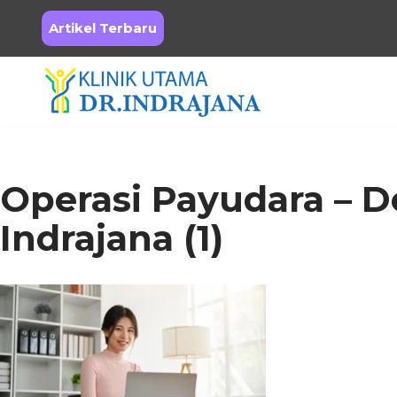
Artikel Terbaru
Skip
to
content
Operasi Payudara – D
Indrajana (1)