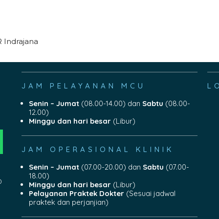
 Indrajana
JAM PELAYANAN MCU
L
Senin – Jumat
(08.00-14.00) dan
Sabtu
(08.00-
12.00)
Minggu dan hari besar
(Libur)
JAM OPERASIONAL KLINIK
Senin – Jumat
(07.00-20.00) dan
Sabtu
(07.00-
18.00)
0
Minggu dan hari besar
(Libur)
Pelayanan Praktek Dokter
(Sesuai jadwal
praktek dan perjanjian)