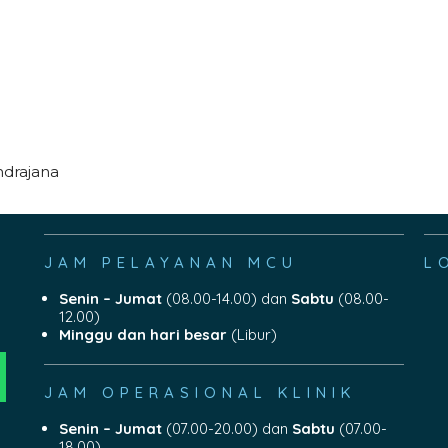
ndrajana
JAM PELAYANAN MCU
L
Senin – Jumat
(08.00-14.00) dan
Sabtu
(08.00-
12.00)
Minggu dan hari besar
(Libur)
JAM OPERASIONAL KLINIK
Senin – Jumat
(07.00-20.00) dan
Sabtu
(07.00-
18.00)