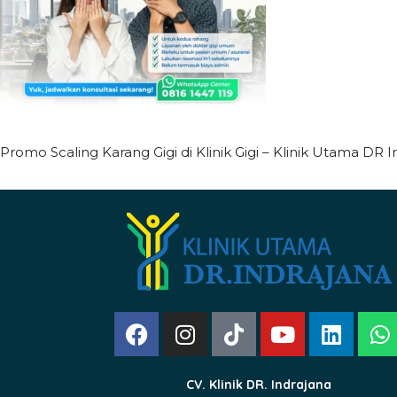
Promo Scaling Karang Gigi di Klinik Gigi – Klinik Utama DR I
CV. Klinik DR. Indrajana