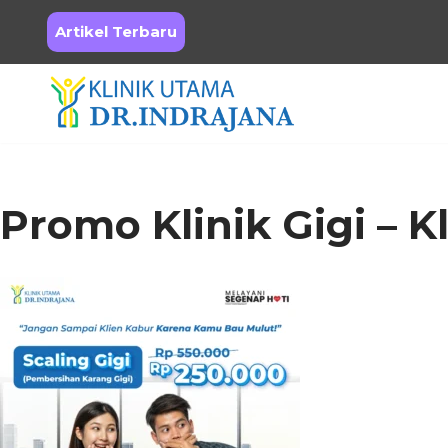
Artikel Terbaru
Skip
to
content
Promo Klinik Gigi – K