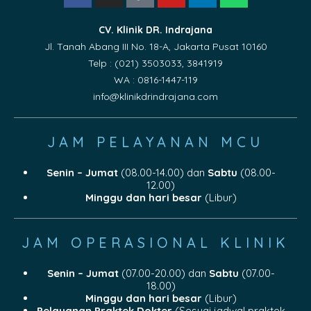
CV. Klinik DR. Indrajana
Jl. Tanah Abang III No. 18-A, Jakarta Pusat 10160
Telp : (021) 3503033, 3841919
WA : 0816-1447-119
info@klinikdrindrajana.com
JAM PELAYANAN MCU
Senin – Jumat
(08.00-14.00) dan
Sabtu
(08.00-
12.00)
Minggu dan hari besar
(Libur)
JAM OPERASIONAL KLINIK
Senin – Jumat
(07.00-20.00) dan
Sabtu
(07.00-
18.00)
Minggu dan hari besar
(Libur)
Pelayanan Praktek Dokter
(Sesuai jadwal praktek