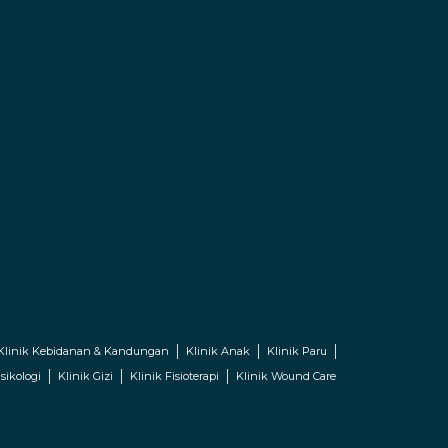
Klinik Kebidanan & Kandungan
Klinik Anak
Klinik Paru
sikologi
Klinik Gizi
Klinik Fisioterapi
Klinik Wound Care