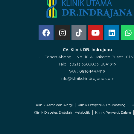
CV. Klinik DR. Indrajana
Jl. Tanah Abang III No. 18-A, Jakarta Pusat 1016
Telp : (021) 3503033, 3841919
WA : 0816-1447-119
info@klinikdrindrajana.com
Klinik Asma dan Alergi
Klinik Ortopedi & Traumatologi
K
Klinik Diabetes Endokrin Metabolik
Klinik Penyakit Dalam