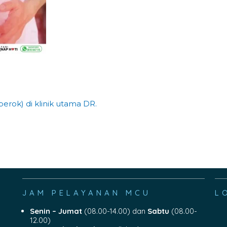
erok) di klinik utama DR.
JAM PELAYANAN MCU
L
Senin – Jumat
(08.00-14.00) dan
Sabtu
(08.00-
12.00)