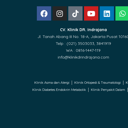
CV. Klinik DR. Indrajana
Jl. Tanah Abang III No. 18-A, Jakarta Pusat 1016
Telp : (021) 3503033, 3841919
WA : 0816-1447-119
info@klinikdrindrajana.com
Klinik Asma dan Alergi
Klinik Ortopedi & Traumatologi
K
Klinik Diabetes Endokrin Metabolik
Klinik Penyakit Dalam