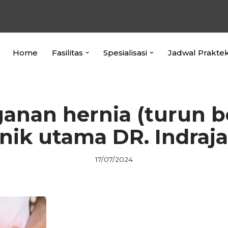
Home
Fasilitas
Spesialisasi
Jadwal Prakte
anan hernia (turun be
inik utama DR. Indraj
17/07/2024