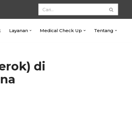
k
Layanan
Medical Check Up
Tentang
rok) di
ana