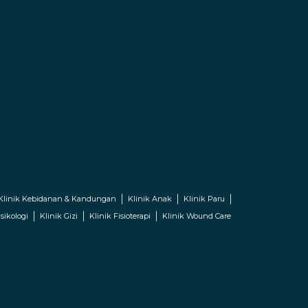
Klinik Kebidanan & Kandungan
Klinik Anak
Klinik Paru
sikologi
Klinik Gizi
Klinik Fisioterapi
Klinik Wound Care