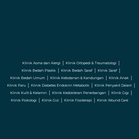
Klinik Asma dan Alergi
Klinik Ortopedi & Traumatologi
Klinik Bedah Plastik
Klinik Bedah Saraf
Klinik Saraf
Klinik Bedah Umum
Klinik Kebidanan & Kandungan
Klinik Anak
Klinik Paru
Klinik Diabetes Endokrin Metabolik
Klinik Penyakit Dalam
Klinik Kulit & Kelamin
Klinik Kedokteran Penerbangan
Klinik Gigi
Klinik Psikologi
Klinik Gizi
Klinik Fisioterapi
Klinik Wound Care