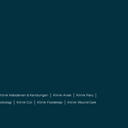
Klinik Kebidanan & Kandungan
Klinik Anak
Klinik Paru
sikologi
Klinik Gizi
Klinik Fisioterapi
Klinik Wound Care