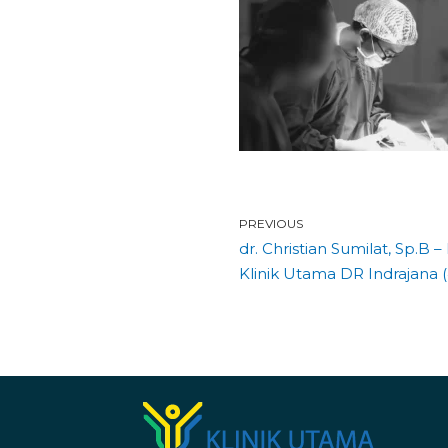
PREVIOUS
dr. Christian Sumilat, Sp.B 
Klinik Utama DR Indrajana (