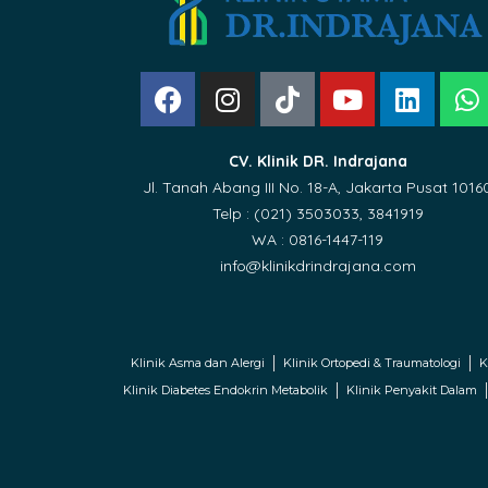
CV. Klinik DR. Indrajana
Jl. Tanah Abang III No. 18-A, Jakarta Pusat 1016
Telp : (021) 3503033, 3841919
WA : 0816-1447-119
info@klinikdrindrajana.com
Klinik Asma dan Alergi
Klinik Ortopedi & Traumatologi
K
Klinik Diabetes Endokrin Metabolik
Klinik Penyakit Dalam