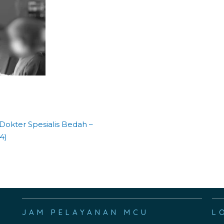
– Dokter Spesialis Bedah –
4)
JAM PELAYANAN MCU
L