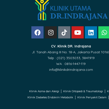
CV. Klinik DR. Indrajana
Jl. Tanah Abang III No. 18-A, Jakarta Pusat 1016
Telp : (021) 3503033, 3841919
WA : 0816-1447-119
info@klinikdrindrajana.com
Klinik Asma dan Alergi
Klinik Ortopedi & Traumatologi
K
Klinik Diabetes Endokrin Metabolik
Klinik Penyakit Dalam