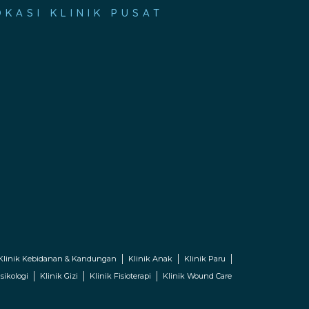
OKASI KLINIK PUSAT
Klinik Kebidanan & Kandungan
Klinik Anak
Klinik Paru
sikologi
Klinik Gizi
Klinik Fisioterapi
Klinik Wound Care