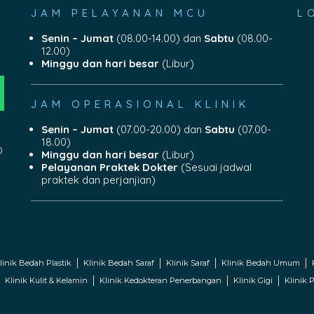
JAM PELAYANAN MCU
L
Senin – Jumat
(08.00-14.00) dan
Sabtu
(08.00-
12.00)
Minggu dan hari besar
(Libur)
JAM OPERASIONAL KLINIK
Senin – Jumat
(07.00-20.00) dan
Sabtu
(07.00-
18.00)
0
Minggu dan hari besar
(Libur)
Pelayanan Praktek Dokter
(Sesuai jadwal
praktek dan perjanjian)
linik Bedah Plastik
Klinik Bedah Saraf
Klinik Saraf
Klinik Bedah Umum
Klinik Kulit & Kelamin
Klinik Kedokteran Penerbangan
Klinik Gigi
Klinik P