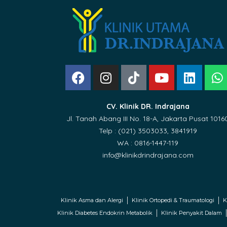
CV. Klinik DR. Indrajana
Jl. Tanah Abang III No. 18-A, Jakarta Pusat 1016
Telp : (021) 3503033, 3841919
WA : 0816-1447-119
info@klinikdrindrajana.com
Klinik Asma dan Alergi
Klinik Ortopedi & Traumatologi
K
Klinik Diabetes Endokrin Metabolik
Klinik Penyakit Dalam