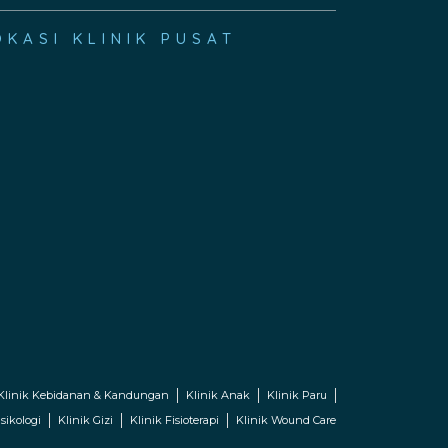
OKASI KLINIK PUSAT
Klinik Kebidanan & Kandungan
Klinik Anak
Klinik Paru
sikologi
Klinik Gizi
Klinik Fisioterapi
Klinik Wound Care