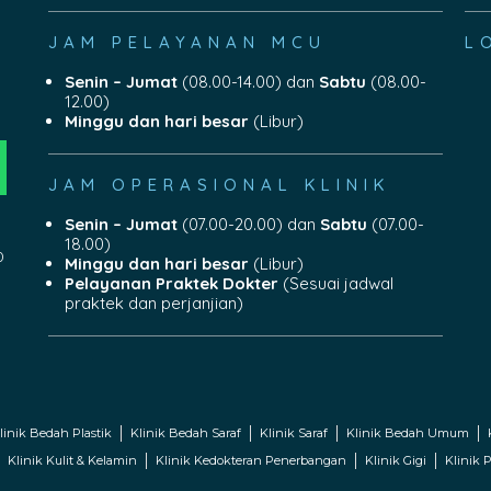
JAM PELAYANAN MCU
L
Senin – Jumat
(08.00-14.00) dan
Sabtu
(08.00-
12.00)
Minggu dan hari besar
(Libur)
JAM OPERASIONAL KLINIK
Senin – Jumat
(07.00-20.00) dan
Sabtu
(07.00-
18.00)
0
Minggu dan hari besar
(Libur)
Pelayanan Praktek Dokter
(Sesuai jadwal
praktek dan perjanjian)
linik Bedah Plastik
Klinik Bedah Saraf
Klinik Saraf
Klinik Bedah Umum
Klinik Kulit & Kelamin
Klinik Kedokteran Penerbangan
Klinik Gigi
Klinik P