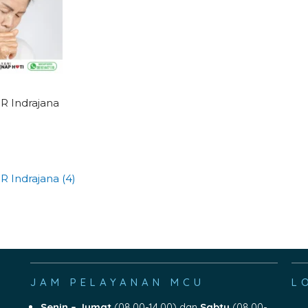
DR Indrajana
R Indrajana (4)
JAM PELAYANAN MCU
L
Senin – Jumat
(08.00-14.00) dan
Sabtu
(08.00-