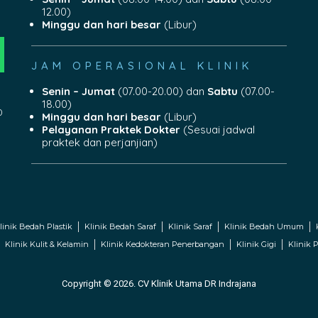
12.00)
Minggu dan hari besar
(Libur)
JAM OPERASIONAL KLINIK
Senin – Jumat
(07.00-20.00) dan
Sabtu
(07.00-
18.00)
0
Minggu dan hari besar
(Libur)
Pelayanan Praktek Dokter
(Sesuai jadwal
praktek dan perjanjian)
linik Bedah Plastik
Klinik Bedah Saraf
Klinik Saraf
Klinik Bedah Umum
Klinik Kulit & Kelamin
Klinik Kedokteran Penerbangan
Klinik Gigi
Klinik P
Copyright © 2026. CV Klinik Utama DR Indrajana