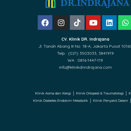
CV. Klinik DR. Indrajana
Jl. Tanah Abang III No. 18-A, Jakarta Pusat 1016
Telp : (021) 3503033, 3841919
WA : 0816-1447-119
info@klinikdrindrajana.com
Klinik Asma dan Alergi
Klinik Ortopedi & Traumatologi
K
Klinik Diabetes Endokrin Metabolik
Klinik Penyakit Dalam