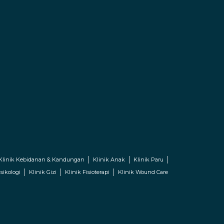
Klinik Kebidanan & Kandungan
Klinik Anak
Klinik Paru
sikologi
Klinik Gizi
Klinik Fisioterapi
Klinik Wound Care