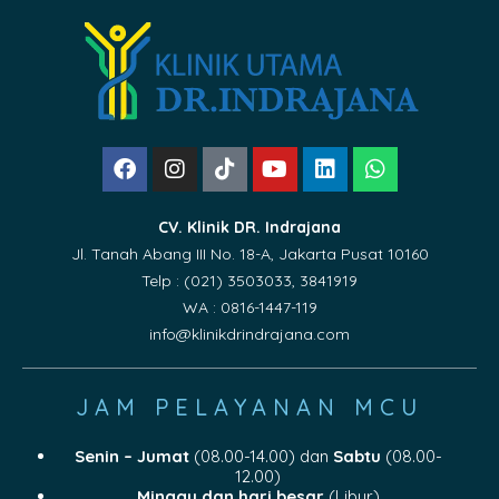
CV. Klinik DR. Indrajana
Jl. Tanah Abang III No. 18-A, Jakarta Pusat 10160
Telp : (021) 3503033, 3841919
WA : 0816-1447-119
info@klinikdrindrajana.com
JAM PELAYANAN MCU
Senin – Jumat
(08.00-14.00) dan
Sabtu
(08.00-
12.00)
Minggu dan hari besar
(Libur)