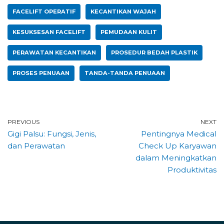
FACELIFT OPERATIF
KECANTIKAN WAJAH
KESUKSESAN FACELIFT
PEMUDAAN KULIT
PERAWATAN KECANTIKAN
PROSEDUR BEDAH PLASTIK
PROSES PENUAAN
TANDA-TANDA PENUAAN
PREVIOUS
NEXT
Gigi Palsu: Fungsi, Jenis,
Pentingnya Medical
dan Perawatan
Check Up Karyawan
dalam Meningkatkan
Produktivitas