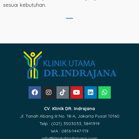
sesuai kebutuhan.
CV. Klinik DR. Indrajana
Jl. Tanah Abang III No. 18-A, Jakarta Pusat 10160
Telp : (021) 3503033, 3841919
WA : 0816-1447-119
info@klinikdrindrajana.com