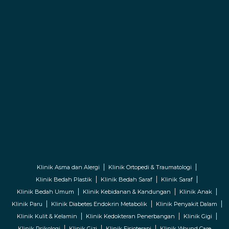
Klinik Asma dan Alergi
Klinik Ortopedi & Traumatologi
Klinik Bedah Plastik
Klinik Bedah Saraf
Klinik Saraf
Klinik Bedah Umum
Klinik Kebidanan & Kandungan
Klinik Anak
Klinik Paru
Klinik Diabetes Endokrin Metabolik
Klinik Penyakit Dalam
Klinik Kulit & Kelamin
Klinik Kedokteran Penerbangan
Klinik Gigi
Klinik Psikologi
Klinik Gizi
Klinik Fisioterapi
Klinik Wound Care