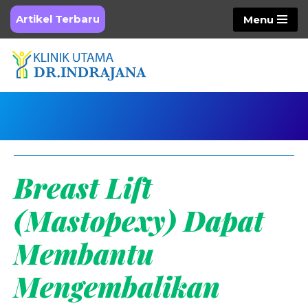
Artikel Terbaru
Menu
Skip
to
content
Breast Lift
(Mastopexy) Dapat
Membantu
Mengembalikan