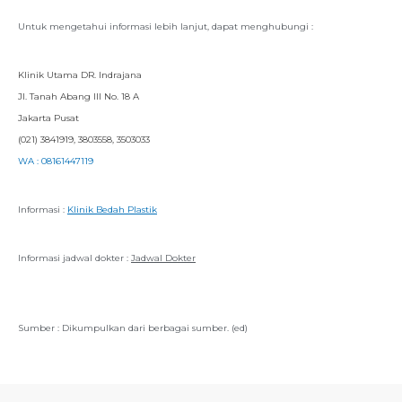
Untuk mengetahui informasi lebih lanjut, dapat menghubungi :
Klinik Utama DR. Indrajana
Jl. Tanah Abang III No. 18 A
Jakarta Pusat
(021) 3841919, 3803558, 3503033
WA : 08161447119
Informasi :
Klinik Bedah Plastik
Informasi jadwal dokter :
Jadwal Dokter
Sumber : Dikumpulkan dari berbagai sumber.
(ed)