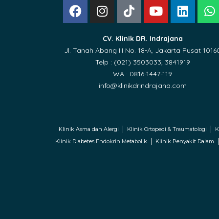
CV. Klinik DR. Indrajana
Jl. Tanah Abang III No. 18-A, Jakarta Pusat 1016
Telp : (021) 3503033, 3841919
WA : 0816-1447-119
info@klinikdrindrajana.com
Klinik Asma dan Alergi
Klinik Ortopedi & Traumatologi
K
Klinik Diabetes Endokrin Metabolik
Klinik Penyakit Dalam