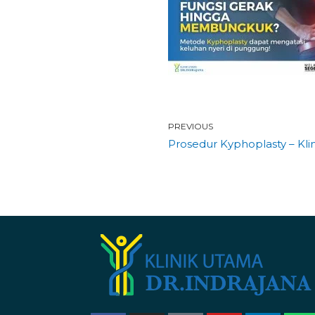
PREVIOUS
Prosedur Kyphoplasty – Kli