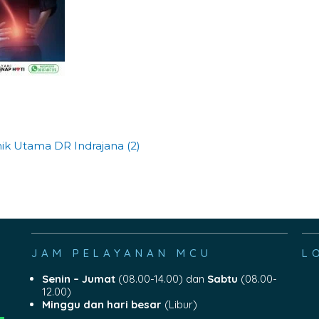
nik Utama DR Indrajana (2)
JAM PELAYANAN MCU
L
Senin – Jumat
(08.00-14.00) dan
Sabtu
(08.00-
12.00)
Minggu dan hari besar
(Libur)