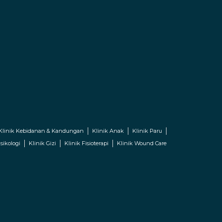
Klinik Kebidanan & Kandungan
Klinik Anak
Klinik Paru
sikologi
Klinik Gizi
Klinik Fisioterapi
Klinik Wound Care