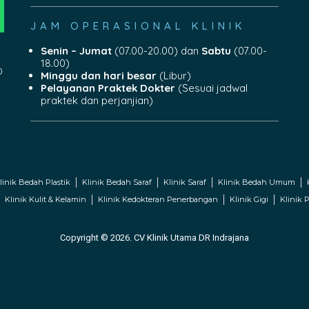
JAM OPERASIONAL KLINIK
Senin – Jumat
(07.00-20.00) dan
Sabtu
(07.00-
18.00)
0
Minggu dan hari besar
(Libur)
Pelayanan Praktek Dokter
(Sesuai jadwal
praktek dan perjanjian)
linik Bedah Plastik
Klinik Bedah Saraf
Klinik Saraf
Klinik Bedah Umum
Klinik Kulit & Kelamin
Klinik Kedokteran Penerbangan
Klinik Gigi
Klinik P
Copyright © 2026. CV Klinik Utama DR Indrajana