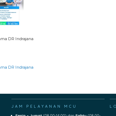
ama DR Indrajana
ama DR Indrajana
JAM PELAYANAN MCU
L
Senin – Jumat
(08.00-14.00) dan
Sabtu
(08.00-