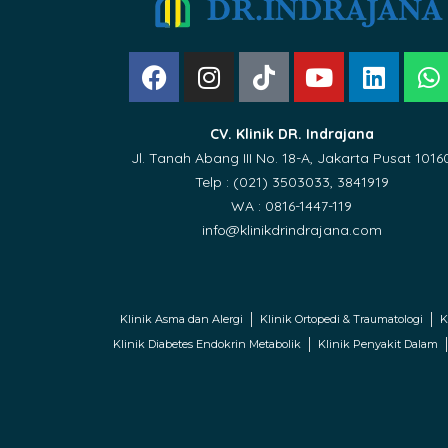
CV. Klinik DR. Indrajana
Jl. Tanah Abang III No. 18-A, Jakarta Pusat 1016
Telp : (021) 3503033, 3841919
WA : 0816-1447-119
info@klinikdrindrajana.com
Klinik Asma dan Alergi
Klinik Ortopedi & Traumatologi
K
Klinik Diabetes Endokrin Metabolik
Klinik Penyakit Dalam