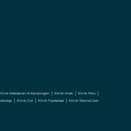
Klinik Kebidanan & Kandungan
Klinik Anak
Klinik Paru
sikologi
Klinik Gizi
Klinik Fisioterapi
Klinik Wound Care